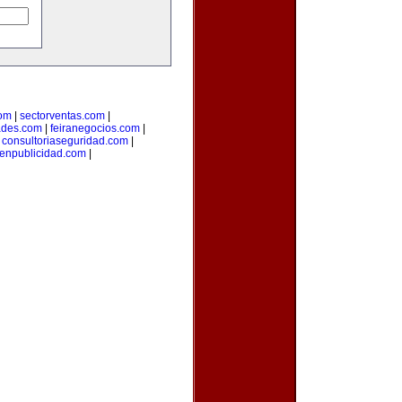
com
|
sectorventas.com
|
ades.com
|
feiranegocios.com
|
|
consultoriaseguridad.com
|
aenpublicidad.com
|