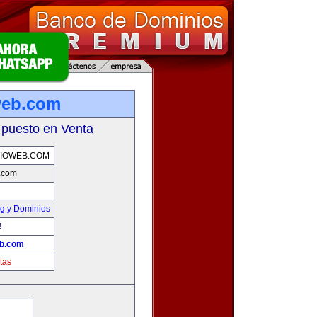
web.com
 puesto en Venta
IOWEB.COM
b.com
g y Dominios
!
eb.com
tas