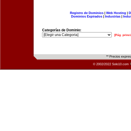
Registro de Dominios
|
Web Hosting
|
D
Dominios Expirados
|
Industrias
|
Indu
Categorías de Dominio:
[Pág. princi
** Precios expre
© 2002/2022 Solo10.com