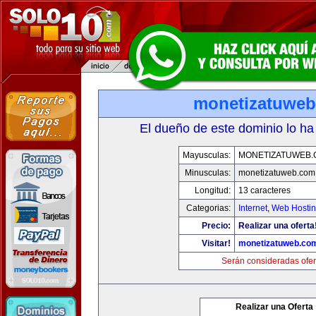
monetizatuwe
El dueño de este dominio lo ha
Mayusculas:
MONETIZATUWEB
Minusculas:
monetizatuweb.com
Longitud:
13 caracteres
Categorias:
Internet
,
Web Hostin
Precio:
Realizar una oferta
Visitar!
monetizatuweb.co
Serán consideradas ofer
Realizar una Oferta