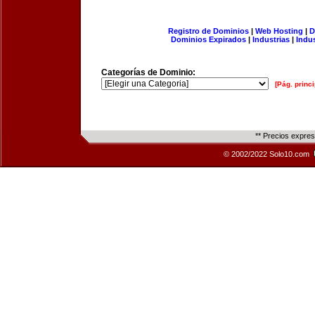
Registro de Dominios
|
Web Hosting
|
D
Dominios Expirados
|
Industrias
|
Indu
Categorías de Dominio:
[Pág. princi
** Precios expre
© 2002/2022 Solo10.com