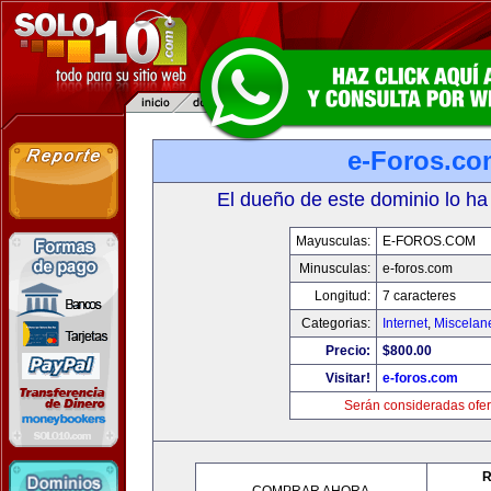
e-Foros.co
El dueño de este dominio lo ha
Mayusculas:
E-FOROS.COM
Minusculas:
e-foros.com
Longitud:
7 caracteres
Categorias:
Internet
,
Miscelane
Precio:
$800.00
Visitar!
e-foros.com
Serán consideradas ofer
R