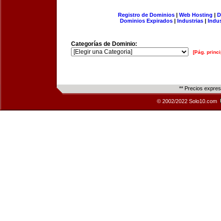
Registro de Dominios
|
Web Hosting
|
D
Dominios Expirados
|
Industrias
|
Indu
Categorías de Dominio:
[Pág. princi
** Precios expre
© 2002/2022 Solo10.com