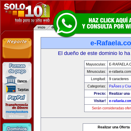
e-Rafaela.c
El dueño de este dominio lo ha
Mayusculas:
E-RAFAELA.
Minusculas:
e-rafaela.com
Longitud:
9 caracteres
Categorias:
PaÃ­ses y Ci
Precio:
Realizar una 
Visitar!
e-rafaela.co
Serán consideradas ofer
Realizar una Oferta