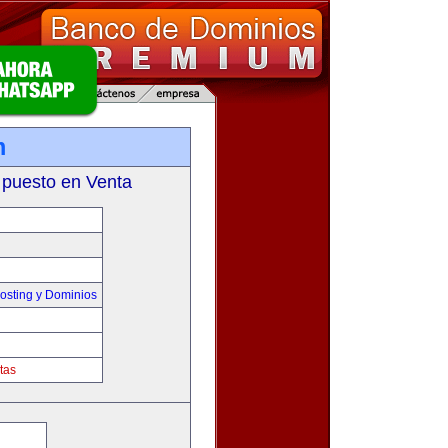
m
 puesto en Venta
sting y Dominios
tas