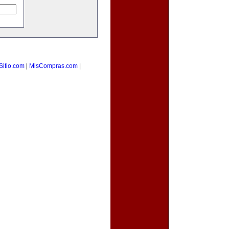
Sitio.com
|
MisCompras.com
|