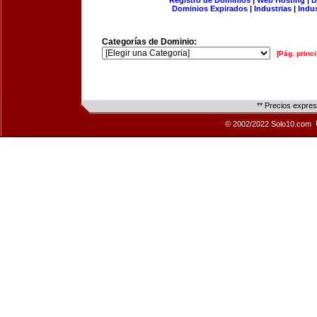
Registro de Dominios
|
Web Hosting
|
D
Dominios Expirados
|
Industrias
|
Indu
Categorías de Dominio:
[Pág. princi
** Precios expre
© 2002/2022 Solo10.com