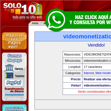
videomonetizati
Vendido!
Mayusculas:
VIDEOMONETIZAT
Minusculas:
videomonetization.
Longitud:
17 caracteres
Categorias:
Internet
,
Web Hostin
Precio:
Realizar una oferta
Visitar!
videomonetization
Serán consideradas ofer