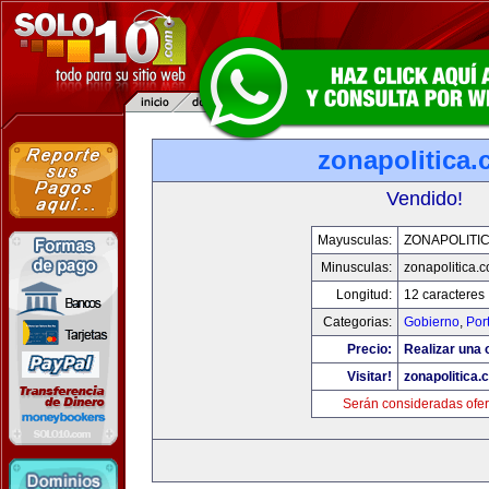
zonapolitica
Vendido!
Mayusculas:
ZONAPOLITI
Minusculas:
zonapolitica.
Longitud:
12 caracteres
Categorias:
Gobierno
,
Por
Precio:
Realizar una o
Visitar!
zonapolitica.
Serán consideradas ofer