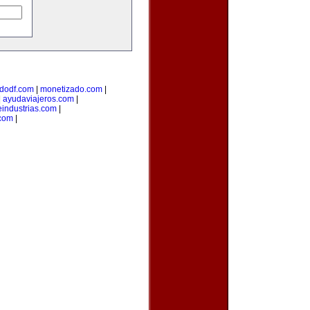
dodf.com
|
monetizado.com
|
|
ayudaviajeros.com
|
industrias.com
|
.com
|