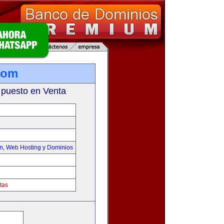
com
 puesto en Venta
on
,
Web Hosting y Dominios
tas