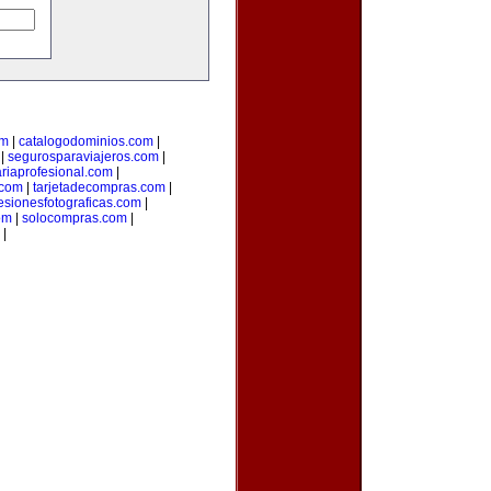
om
|
catalogodominios.com
|
|
segurosparaviajeros.com
|
ariaprofesional.com
|
.com
|
tarjetadecompras.com
|
esionesfotograficas.com
|
om
|
solocompras.com
|
|