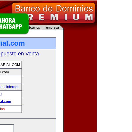
ial.com
 puesto en Venta
ARIAL.COM
l.com
ias
,
Internet
!
al.com
tas