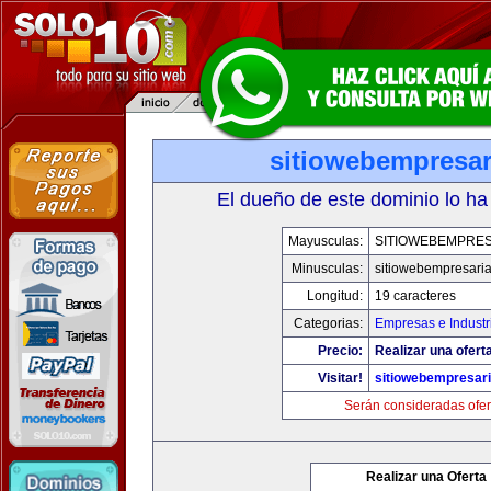
sitiowebempresar
El dueño de este dominio lo ha
Mayusculas:
SITIOWEBEMPRES
Minusculas:
sitiowebempresaria
Longitud:
19 caracteres
Categorias:
Empresas e Industr
Precio:
Realizar una oferta
Visitar!
sitiowebempresari
Serán consideradas ofer
Realizar una Oferta