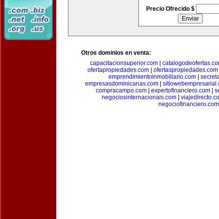
Precio Ofrecido $
Otros dominios en venta:
capacitacionsuperior.com
|
catalogodeofertas.c
ofertapropiedades.com
|
ofertaspropiedades.com
emprendimientoinmobiliario.com
|
secret
empresasdominicanas.com
|
sitiowebempresarial
compracampo.com
|
expertofinanciero.com
|
s
negociosinternacionais.com
|
viajedirecto.c
negociofinanciero.com