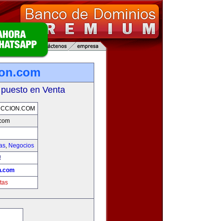
ion.com
 puesto en Venta
CCION.COM
.com
as
,
Negocios
!
n.com
tas