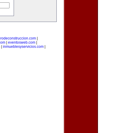
orodeconstruccion.com
|
com
|
eventosweb.com
|
m
|
inmueblesyservicios.com
|