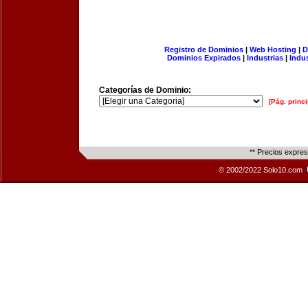
Registro de Dominios
|
Web Hosting
|
D
Dominios Expirados
|
Industrias
|
Indu
Categorías de Dominio:
[Pág. princi
** Precios expre
© 2002/2022 Solo10.com