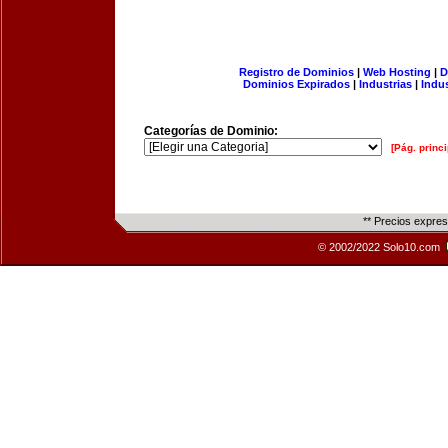
Registro de Dominios
|
Web Hosting
|
D
Dominios Expirados
|
Industrias
|
Indu
Categorías de Dominio:
[Pág. princi
** Precios expre
© 2002/2022 Solo10.com