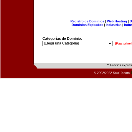
Registro de Dominios
|
Web Hosting
|
D
Dominios Expirados
|
Industrias
|
Indu
Categorías de Dominio:
[Pág. princi
** Precios expre
© 2002/2022 Solo10.com