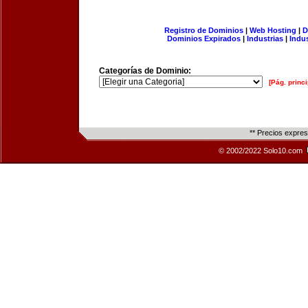
Registro de Dominios
|
Web Hosting
|
D
Dominios Expirados
|
Industrias
|
Indu
Categorías de Dominio:
[Pág. princi
** Precios expre
© 2002/2022 Solo10.com