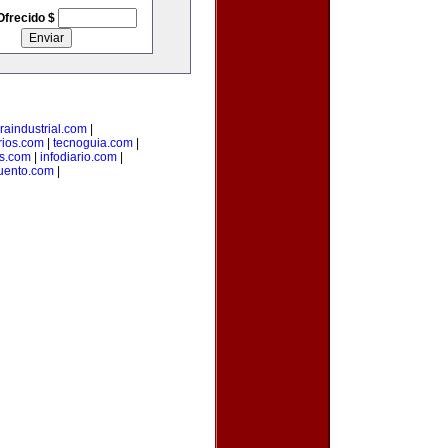
Ofrecido $
raindustrial.com
|
rios.com
|
tecnoguia.com
|
s.com
|
infodiario.com
|
uento.com
|