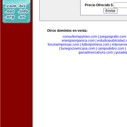
Precio Ofrecido $
Otros dominios en venta:
consultoriapymes.com
|
juegasgratis.com
energiaorganica.com
|
estudiopublicidad.
forumempresas.com
|
futbolprimera.com
|
interserv
|
tunegocioencasa.com
|
campodetiro.com
|
ganadineroahora.com
|
guiade