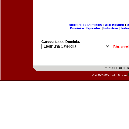
Registro de Dominios
|
Web Hosting
|
D
Dominios Expirados
|
Industrias
|
Indu
Categorías de Dominio:
[Pág. princi
** Precios expre
© 2002/2022 Solo10.com