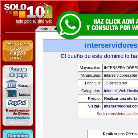
interservidore
El dueño de este dominio lo ha
Mayusculas:
INTERSERVIDORE
Minusculas:
interservidores.com
Longitud:
15 caracteres
Categorias:
Internet
,
Web Hostin
Precio:
Realizar una oferta
Visitar!
interservidores.co
Serán consideradas ofer
Realizar una Oferta