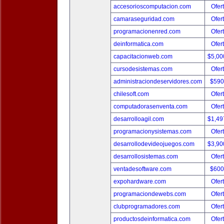
accesorioscomputacion.com
Ofer
camaraseguridad.com
Ofer
programacionenred.com
Ofer
deinformatica.com
Ofer
capacitacionweb.com
$5,00
cursodesistemas.com
Ofer
administraciondeservidores.com
$590
chilesoft.com
Ofer
computadorasenventa.com
Ofer
desarrolloagil.com
$1,49
programacionysistemas.com
Ofer
desarrollodevideojuegos.com
$3,90
desarrollosistemas.com
Ofer
ventadesoftware.com
$600
expohardware.com
Ofer
programaciondewebs.com
Ofer
clubprogramadores.com
Ofer
productosdeinformatica.com
Ofer