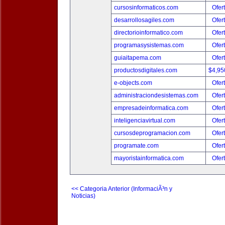
cursosinformaticos.com
Ofer
desarrollosagiles.com
Ofer
directorioinformatico.com
Ofer
programasysistemas.com
Ofer
guiaitapema.com
Ofer
productosdigitales.com
$4,95
e-objects.com
Ofer
administraciondesistemas.com
Ofer
empresadeinformatica.com
Ofer
inteligenciavirtual.com
Ofer
cursosdeprogramacion.com
Ofer
programate.com
Ofer
mayoristainformatica.com
Ofer
<< Categoria Anterior (InformaciÃ³n y
Noticias)