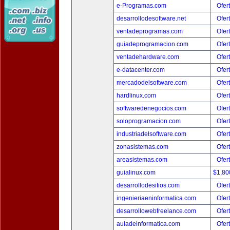
e-Programas.com
Ofer
desarrollodesoftware.net
Ofer
ventadeprogramas.com
Ofer
guiadeprogramacion.com
Ofer
ventadehardware.com
Ofer
e-datacenter.com
Ofer
mercadodelsoftware.com
Ofer
hardlinux.com
Ofer
softwaredenegocios.com
Ofer
soloprogramacion.com
Ofer
industriadelsoftware.com
Ofer
zonasistemas.com
Ofer
areasistemas.com
Ofer
guialinux.com
$1,80
desarrollodesitios.com
Ofer
ingenieriaeninformatica.com
Ofer
desarrollowebfreelance.com
Ofer
auladeinformatica.com
Ofer