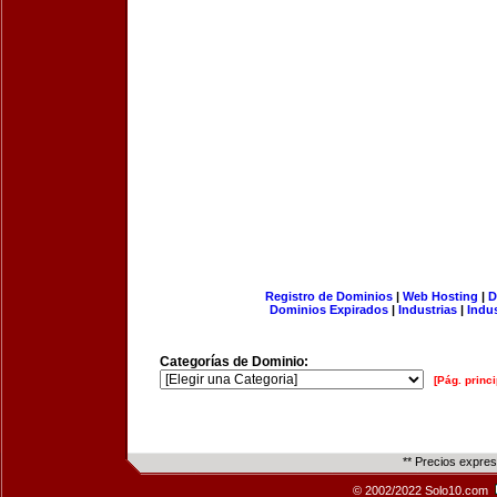
Registro de Dominios
|
Web Hosting
|
D
Dominios Expirados
|
Industrias
|
Indu
Categorías de Dominio:
[Pág. princi
** Precios expre
© 2002/2022 Solo10.com